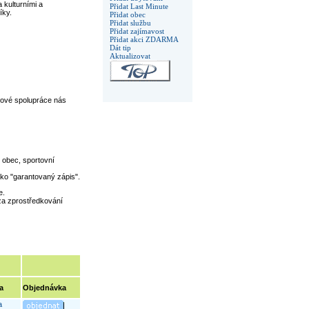
 kulturními a
Přidat Last Minute
íky.
Přidat obec
Přidat službu
Přidat zajímavost
Přidat akci ZDARMA
Dát tip
Aktualizovat
rové spolupráce nás
 obec, sportovní
ako "garantovaný zápis".
e.
 za zprostředkování
a
Objednávka
a