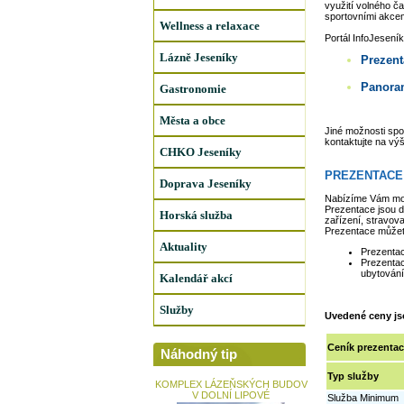
využití volného č
sportovními akcem
Wellness a relaxace
Portál InfoJesení
Lázně Jeseníky
Prezent
Panora
Gastronomie
Města a obce
Jiné možnosti spo
kontaktujte na vý
CHKO Jeseníky
PREZENTACE
Doprava Jeseníky
Nabízíme Vám možn
Prezentace jsou d
Horská služba
zařízení, stravovac
Prezentace můžete
Aktuality
Prezentac
Prezentac
ubytování
Kalendář akcí
Služby
Uvedené ceny j
Ceník prezentac
Náhodný tip
Typ služby
KOMPLEX LÁZEŇSKÝCH BUDOV
V DOLNÍ LIPOVÉ
Služba Minimum