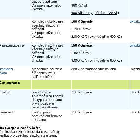
služby a zařízení
Viz popis níže nebo
360 Kč/rok
ukázka.
600 Kč/2 roky (ušetříte 120 Kč)
Kompletní vizitka pro
100 Kč/měsíc
ukázk
všechny služby a
zařízení.
1.200 Kč/rok
Viz popis níže nebo
ukázka.
2.000 Kč/2 roky (ušetříte 400 Kč)
+ prezentace na
Kompletní vizitka pro
150 Kč/měsíc
ukázk
všechny služby a
zařízení
1.800 Kč/rok
Viz popis níže nebo
ukázka.
3.000 Kč/2 roky (ušetříte 600 Kč)
kampani
prezentace pouze v
ceník na základě šíře balíčku
ukázk
esko
šíři "optimum" +
balíček služeb
ých služeb u
seznamu
první pozice
400 Kč/měsíc
ukázk
zajištěná u seznamů
dle typu prezentace;
první pozice je
barevně odlišena
seznamech
max. 6 pozic;
200 Kč/měsíc
ukázk
barevně odlišeno od
seznamu
um („dejte o sobě vědět“)
je krátká vizitka, která dá o Vás vědět.
vizitka pro všechny služby a zařízení.