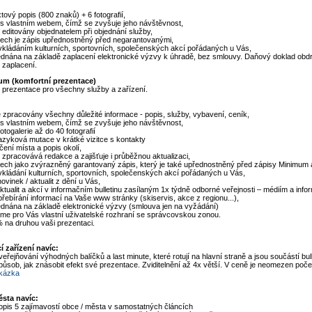
tový popis (800 znaků) + 6 fotografií,
 s vlastním webem, čímž se zvyšuje jeho návštěvnost,
 editovány objednatelem při objednání služby,
ch je zápis upřednostněný před negarantovanými,
kládáním kulturních, sportovních, společenských akcí pořádaných u Vás,
ednána na základě zaplacení elektronické výzvy k úhradě, bez smlouvy. Daňový doklad obd
 zaplacení.
um (komfortní prezentace)
 prezentace pro všechny služby a zařízení.
 zpracovány všechny důležité informace - popis, služby, vybavení, ceník,
 s vlastním webem, čímž se zvyšuje jeho návštěvnost,
otogalerie až do 40 fotografií
jazyková mutace v krátké vizitce s kontakty
čení místa a popis okolí,
 zpracovává redakce a zajišťuje i průběžnou aktualizaci,
ch jako zvýrazněný garantovaný zápis, který je také upřednostněný před zápisy Minimum 
kládání kulturních, sportovních, společenských akcí pořádaných u Vás,
ovinek / aktualit z dění u Vás,
ktualit a akcí v informačním bulletinu zasílaným 1x týdně odborné veřejnosti – médiím a inf
řebírání informací na Vaše www stránky (skiservis, akce z regionu...),
ednána na základě elektronické výzvy (smlouva jen na vyžádání)
eme pro Vás vlastní uživatelské rozhraní se správcovskou zonou.
 na druhou vaši prezentaci.
 zařízení navíc:
veřejňování výhodných balíčků a last minute, které rotují na hlavní straně a jsou součástí bul
působ, jak znásobit efekt své prezentace. Zviditelnění až 4x větší. V ceně je neomezen poč
kázka
ěsta navíc:
opis 5 zajímavostí obce / města v samostatných článcích