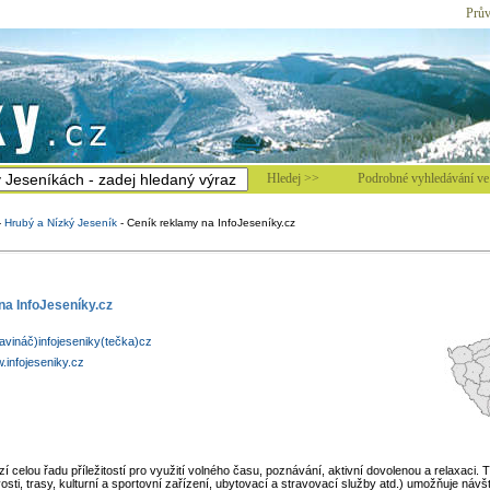
Prův
Hledej >>
Podrobné vyhledávání ve 
-
Hrubý a Nízký Jeseník
-
Ceník reklamy na InfoJeseníky.cz
na InfoJeseníky.cz
vináč)infojeseniky(tečka)cz
w.infojeseniky.cz
í celou řadu příležitostí pro využití volného času, poznávání, aktivní dovolenou a relaxaci. 
sti, trasy, kulturní a sportovní zařízení, ubytovací a stravovací služby atd.) umožňuje náv