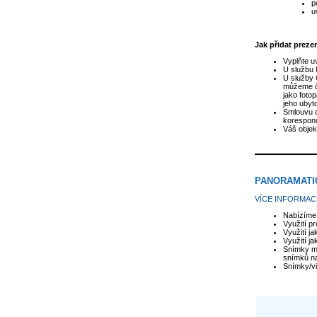
p
u
Jak přidat prezen
Vyplňte u
U službu 
U služby 
můžeme če
jako foto
jeho ubyto
Smlouvu o
korespon
Váš objek
PANORAMATI
VÍCE INFORMACÍ
Nabízíme 
Využití pr
Využití j
Využití ja
Snímky mů
snímků na
Snímky/vi