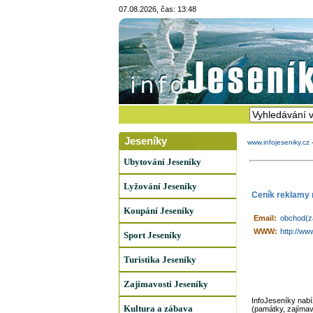
07.08.2026, čas: 13:48
Jeseníky
www.infojeseniky.cz
Ubytování Jeseníky
Lyžování Jeseníky
Ceník reklamy 
Koupání Jeseníky
Email:
obchod(za
WWW:
http://ww
Sport Jeseníky
Turistika Jeseníky
Zajímavosti Jeseníky
InfoJeseníky nabíz
Kultura a zábava
(památky, zajímavo