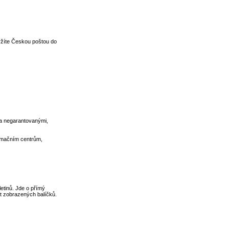
ržíte Českou poštou do
a negarantovanými,
ormačním centrům,
letinů. Jde o přímý
et zobrazených balíčků.