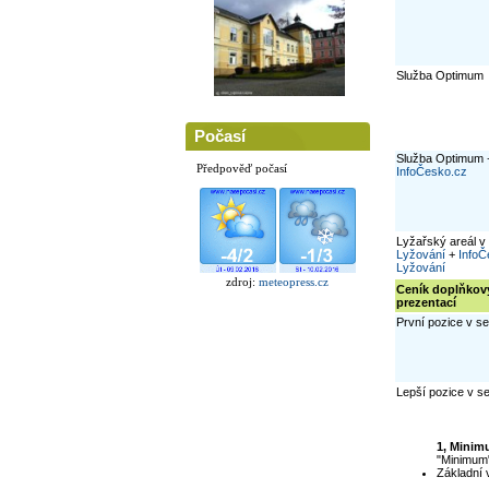
Služba Optimum
Počasí
Služba Optimum 
Předpověď počasí
InfoČesko.cz
Lyžařský areál v
Lyžování
+
InfoČ
Lyžování
zdroj:
meteopress.cz
Ceník doplňkov
prezentací
První pozice v 
Lepší pozice v 
1, Minim
"Minimum" 
Základní 