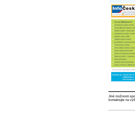
Jiné možnosti spo
kontaktujte na vý