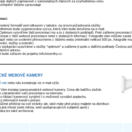
opis dalších zajímavostí v samostatných článcích za zvýhodněnou cenu
veřejnění Vašeho zpravodaje
taci:
vedený formulář pod odkazem v tabulce, na úrovni požadovaná služby.
Minimum bude vygenerována výzva, která Vám bude doručena na e-mail.
Optimum vytvoříme Vaši prezentaci my a to z dodaných podkladů. Poté zašleme prezentaci k
rpat z Vaší webové prezentace nebo z dodaných informací. Fotografie nám můžete zaslat
papír nebo se svolením převezmeme z Vašeho webu (minimální velikost 500 px, fotografie mus
vání, služby a exteriér).
 spolupráci uzavíráme u služby "optimum" a zašleme ji spolu s dalšími podklady Českou poš
denční adresu.
t bude zařazen do projektu InfoJeseníky.cz.
CKÉ WEBOVÉ KAMERY
 zde
nebo nás kontaktuje viz e-mail výše.
Vám instalaci panoramatické webové kamery. Cena dle balíčku služeb.
o zatraktivnění vaší prezentace na internetu.
ako hlídací kamerový systém! I s možností vyvolání poplachu.
ko informační kanál o počasí.
žete přebírat na své stránky ale, také máte plné právo majitele na distribuci
 jiná místa! (web města, web spolupracujících subjektů apod.)
dea lze také archivovat.