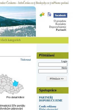
odce Českem - InfoČesko.cz
Beskydy.cz
inPhoto počasí
|
|
O projektu
Kontakty
Doporučujeme
Partneři
všech kategoriích
Přihlášení
Tisknout
Login
Heslo
Spolupráce
Pro detail klikni
PARTNEŘI
DOPORUČUJEME
Tématická šíře portálu
Ceník reklamy
štěvníkům plánování
Přidat ubytování