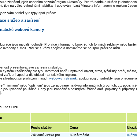
asu a zlepšení jejich osobního poznání regionu Jeseníky. Pestrá nabídka služeb je obohacena
i, tipy na výlet, výhodnými nabídkami ubytování, Last Minute a informacemi o regionu Jesen
ky.cz Vám nabízí tyto typy spolupráce:
ace služeb a zařízení
matické webové kamery
lupráce jsou na další dohodě. Pro více informací o konkrétních formách reklamy nebo barte
še uvedený e-mail. Rádi se s Vámi spojíme a domluvíme se na spolupráci na míru.
ost prezentovat své zařízení či službu.
o systému začleněny dle typu informací např. ubytovací objekt, firma, lyžařský areál, město,
í zařízení apod. a dle oblasti - turistického regionu.
 shlédnout při prohlížení našich
webových stránek
, spolupracující subjekty jsou onačené j
e "minimum" nebo "optimum" jsou zpracované na dvou informačních úrovních, viz popis níž
e jsou placené paušálně. Ceny jsou konečné a neskrývají žádné další poplatky či příplatky
).
sou bez DPH
e
Popis služby
Cena
Ukázk
Základní vizitka pro
30 Kč/měsíc
ukázk