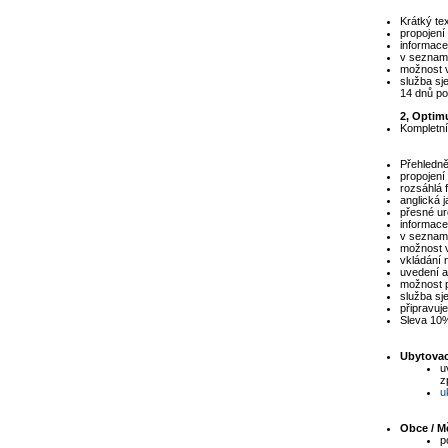
Krátký tex
propojení
informace
v sezname
možnost v
služba sj
14 dnů po
2, Optim
Kompletní
Přehledně
propojení
rozsáhlá f
anglická 
přesné ur
informace
v sezname
možnost v
vkládání n
uvedení a
možnost p
služba sj
připravuj
Sleva 10%
Ubytovací
u
z
u
Obce / M
p