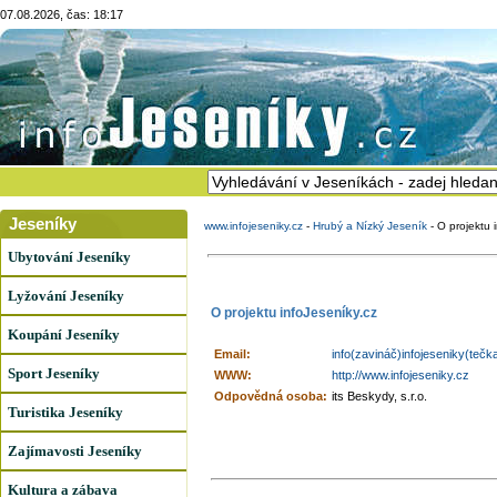
07.08.2026, čas: 18:17
Jeseníky
www.infojeseniky.cz
-
Hrubý a Nízký Jeseník
-
O projektu 
Ubytování Jeseníky
Lyžování Jeseníky
O projektu infoJeseníky.cz
Koupání Jeseníky
Email:
info(zavináč)infojeseniky(tečk
Sport Jeseníky
WWW:
http://www.infojeseniky.cz
Odpovědná osoba:
its Beskydy, s.r.o.
Turistika Jeseníky
Zajímavosti Jeseníky
Kultura a zábava