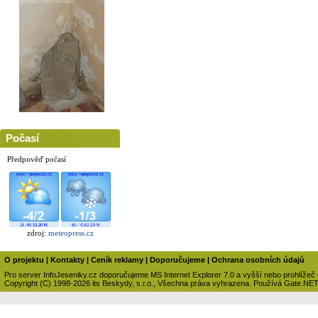
Počasí
Předpověď počasí
zdroj:
meteopress.cz
O projektu
|
Kontakty
|
Ceník reklamy
|
Doporučujeme
|
Ochrana osobních údajů
Pro server InfoJeseniky.cz doporučujeme MS Internet Explorer 7.0 a vyšší nebo prohlížeč
Copyright (C) 1998-2026 its Beskydy, s.r.o., Všechna práva vyhrazena. Používá Gate.NE