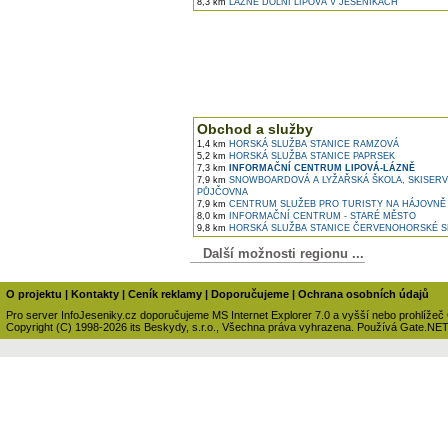
8,3 km
LÁZNĚ DOLNÍ LIPOVÁ V JESENÍKÁCH
Obchod a služby
1,4 km
HORSKÁ SLUŽBA STANICE RAMZOVÁ
5,2 km
HORSKÁ SLUŽBA STANICE PAPRSEK
7,3 km
INFORMAČNÍ CENTRUM LIPOVÁ-LÁZNĚ
7,9 km
SNOWBOARDOVÁ A LYŽAŘSKÁ ŠKOLA, SKISERV
PŮJČOVNA
7,9 km
CENTRUM SLUŽEB PRO TURISTY NA HÁJOVNĚ
8,0 km
INFORMAČNÍ CENTRUM - STARÉ MĚSTO
9,8 km
HORSKÁ SLUŽBA STANICE ČERVENOHORSKÉ S
Další možnosti regionu ...
O projektu
|
Kontakty
|
Ceník reklamy
|
Doporučujeme
|
Ochrana osobních údajů
Pro server InfoJeseniky.cz doporučujeme MS Internet Explorer 7.0 a vyšší nebo prohlížeč
Copyright (C) 1998-2026 its Beskydy, s.r.o., Všechna práva vyhrazena. Používá Gate.NE