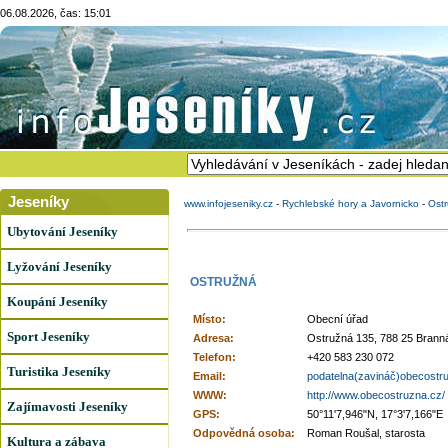
06.08.2026, čas: 15:01
Jeseníky
www.infojeseniky.cz
-
Rychlebské hory a Javornicko
-
Ost
Ubytování Jeseníky
Lyžování Jeseníky
OSTRUŽNÁ
Koupání Jeseníky
Místo:
Obecní úřad
Sport Jeseníky
Adresa:
Ostružná 135, 788 25 Brann
Telefon:
+420 583 230 072
Turistika Jeseníky
Email:
podatelna(zavináč)obecostr
WWW:
http://www.obecostruzna.cz/
Zajímavosti Jeseníky
GPS:
50°11'7,946"N, 17°3'7,166"E
Odpovědná osoba:
Roman Roušal, starosta
Kultura a zábava