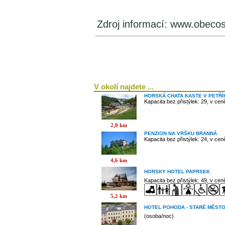
Zdroj informací: www.obeco
V okolí najdete ...
HORSKÁ CHATA KASTE V PETŘ
Kapacita bez přistýlek: 29, v ce
2,0 km
PENZION NA VRŠKU BRANNÁ
Kapacita bez přistýlek: 24, v ce
4,6 km
HORSKY HOTEL PAPRSEK
Kapacita bez přistýlek: 49, v ce
5,2 km
HOTEL POHODA - STARÉ MĚST
(osoba/noc)