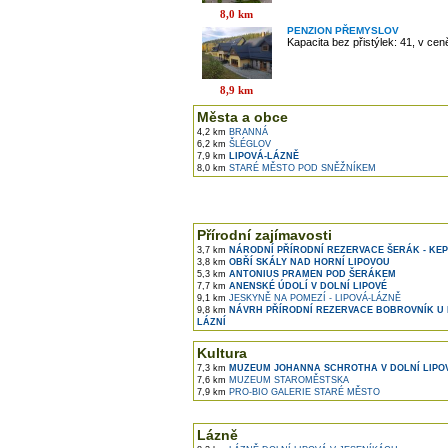
8,0 km
PENZION PŘEMYSLOV
Kapacita bez přistýlek: 41, v ce
8,9 km
Města a obce
4,2 km
BRANNÁ
6,2 km
ŠLÉGLOV
7,9 km
LIPOVÁ-LÁZNĚ
8,0 km
STARÉ MĚSTO POD SNĚŽNÍKEM
Přírodní zajímavosti
3,7 km
NÁRODNÍ PŘÍRODNÍ REZERVACE ŠERÁK - KE
3,8 km
OBŘÍ SKÁLY NAD HORNÍ LIPOVOU
5,3 km
ANTONIUS PRAMEN POD ŠERÁKEM
7,7 km
ANENSKÉ ÚDOLÍ V DOLNÍ LIPOVÉ
9,1 km
JESKYNĚ NA POMEZÍ - LIPOVÁ-LÁZNĚ
9,8 km
NÁVRH PŘÍRODNÍ REZERVACE BOBROVNÍK U 
LÁZNÍ
Kultura
7,3 km
MUZEUM JOHANNA SCHROTHA V DOLNÍ LIPO
7,6 km
MUZEUM STAROMĚSTSKA
7,9 km
PRO-BIO GALERIE STARÉ MĚSTO
Lázně