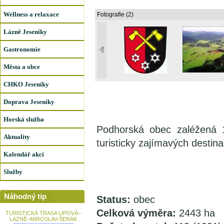
Wellness a relaxace
Fotografie (2)
Lázně Jeseníky
Gastronomie
Města a obce
CHKO Jeseníky
Doprava Jeseníky
Horská služba
Podhorská obec zaléžená 1
Aktuality
turisticky zajímavých destin
Kalendář akcí
Služby
Náhodný tip
Status:
obec
Celková výměra:
2443 ha
TURISTICKÁ TRASA LIPOVÁ–
LÁZNĚ–MIROSLAV-ŠERÁK