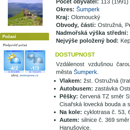
Počet obyvatel:
113 (1991)
Okres:
Šumperk
Kraj:
Olomoucký
Obvody, části:
Ostružná, P
Nadmořská výška střední:
Počasí
Nejvýše položený bod:
Kep
Předpověď počasí
DOSTUPNOST
Vzdálenost vzdušnou čar
města
Šumperk
.
zdroj:
meteopress.cz
Vlakem:
žst. Ostružná (tra
Autobusem:
zastávka Ost
Pěšky:
červená TZ směr S
Cisařská lovecká bouda a 
Na kole:
cyklotrasa č. 53, 
Autem:
silnice č. 369 smě
Hanušovice.