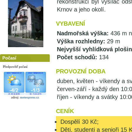
rekonstrukci byl vysílač od
Krnov a jeho okolí.
VYBAVENÍ
Nadmořská výška:
436 m n
Výška rozhledny:
29 m
Nejvyšší vyhlídková plošin
Počet schodů:
134
Počasí
Předpověď počasí
PROVOZNÍ DOBA
duben, květen - víkendy a s
červen-září - každý den 10:
říjen - víkendy a svátky 10:
zdroj:
meteopress.cz
CENÍK
Dospělí 30 Kč;
Děti, studenti a senioři 15 