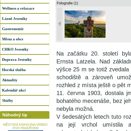
Fotografie (1)
Wellness a relaxace
Lázně Jeseníky
Gastronomie
Města a obce
CHKO Jeseníky
Na začátku 20. století byl
Doprava Jeseníky
Ernsta Latzela. Nad základ
výšce 25 m se totiž zvedala 
Horská služba
schodiště a zároveň umož
Aktuality
rozhled z místa ještě o pět m
Kalendář akcí
11. června 1903, dostala j
bohatého mecenáše, bez je
Služby
nebyla možná.
Náhodný tip
V šedesátých letech tuto ro
na její vrchol umístila 
MĚSTSKÁ KNIHOVNA VRBNO
POD PRADĚDEM