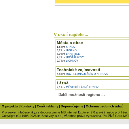
V okolí najdete ...
Města a obce
1,6 km
KRNOV
4,2 km
ÚVALNO
7,0 km
BRANTICE
9,7 km
HOŠŤÁLKOVY
9,7 km
LICHNOV
Technické zajímavosti
6,8 km
ROZHLEDNA JEŽNÍK U KRNOVA
Lázně
2,1 km
MĚSTSKÉ LÁZNĚ KRNOV
Další možnosti regionu ...
O projektu
|
Kontakty
|
Ceník reklamy
|
Doporučujeme
|
Ochrana osobních údajů
Pro server InfoJeseniky.cz doporučujeme MS Internet Explorer 7.0 a vyšší nebo prohlížeč
Copyright (C) 1998-2026 its Beskydy, s.r.o., Všechna práva vyhrazena. Používá Gate.NE