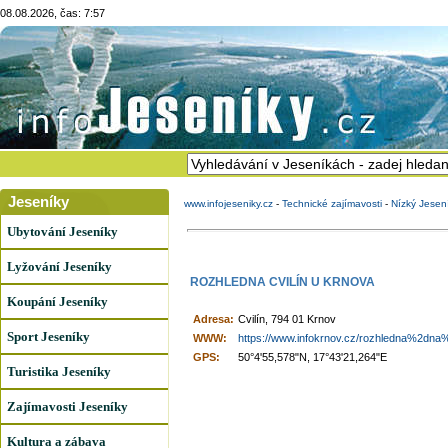
08.08.2026, čas: 7:57
Jeseníky
www.infojeseniky.cz
-
Technické zajímavosti
-
Nízký Jesen
Ubytování Jeseníky
Lyžování Jeseníky
ROZHLEDNA CVILÍN U KRNOVA
Koupání Jeseníky
Adresa:
Cvilín, 794 01 Krnov
Sport Jeseníky
WWW:
https://www.infokrnov.cz/rozhledna%2dna%
GPS:
50°4'55,578"N, 17°43'21,264"E
Turistika Jeseníky
Zajímavosti Jeseníky
Kultura a zábava