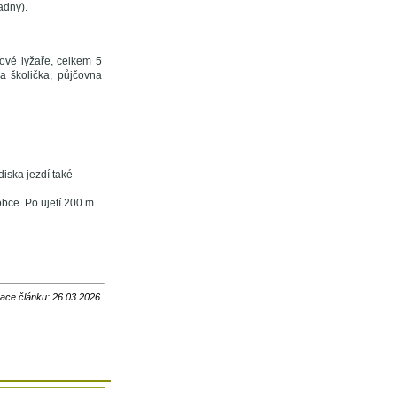
adny).
ové lyžaře, celkem 5
a školička, půjčovna
iska jezdí také
bce. Po ujetí 200 m
zace článku: 26.03.2026