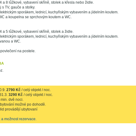
,4 a 8 lůžkové, vybavení skříně, stolek a křesla nebo židle.
 s TV, gauče a stolky.
lektrickým sporákem, lednicí, kuchyňským vybavením a jídelním koutem.
WC a koupelna se sprchovým koutem a WC.
,4 a 5 lůžkové, vybavení skříně, stolek a židle.
lektrickým sporákem, lednicí, kuchyňským vybavením a jídelním koutem.
 vanou a WC.
 povlečení na postele.
BA
z.
0.9.
2790 Kč
/ celý objekt / noc.
31.3.
3290 Kč
/ celý objekt / noc.
min. dvě noci.
 ubytování možné po dohodě.
id provádějí ubytovaní
k a možnost rezervace.