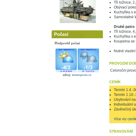
Tři ložnice, 2
Obývací pokoj
Kuchyňka s e
Samostatné 
Druhé patro
Tři ložnice, 4
Počasí
Kuchyňka s e
Koupelna se
Předpověď počasí
Nutné vlastní
PROVOZNÍ DO
Celoroční provo
zdroj:
meteopress.cz
CENÍK
Termín 1.4.-3
Termín 1.10.-
Ubytování na 
Individuální
Závěrečný úkl
Více viz cení
STRAVOVÁNÍ