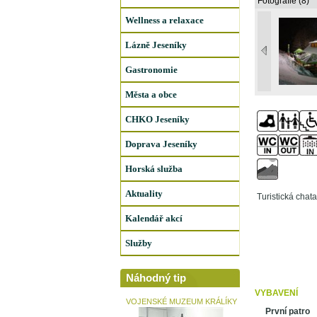
Fotografie (8)
Wellness a relaxace
Lázně Jeseníky
Gastronomie
Města a obce
CHKO Jeseníky
Doprava Jeseníky
Horská služba
Aktuality
Turistická chat
Kalendář akcí
Služby
Náhodný tip
VYBAVENÍ
VOJENSKÉ MUZEUM KRÁLÍKY
První patro