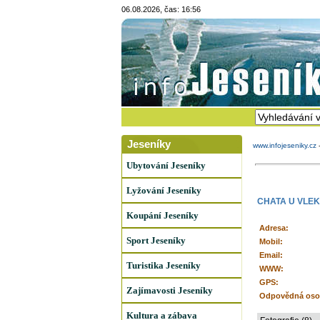
06.08.2026, čas: 16:56
Jeseníky
www.infojeseniky.cz
Ubytování Jeseníky
Lyžování Jeseníky
CHATA U VLE
Koupání Jeseníky
Adresa:
Sport Jeseníky
Mobil:
Email:
Turistika Jeseníky
WWW:
GPS:
Zajímavosti Jeseníky
Odpovědná oso
Kultura a zábava