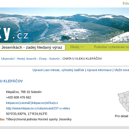
Prův
Hledej >>
Podrobné vyhledávání ve 
-
Ubytování
-
Hrubý Jeseník
-
Chaty
-
Sobotín
-
CHATA U VLEKU KLEPÁČOV
Upravit Last minute, výhodný balíček
|
Upravit informace
|
Vložit nov
KU KLEPÁČOV
Klepáčov, 788 16 Sobotín
+420 608 476 662
klepacov(zavináč)klepacov(tečka)cz
http://www.klepacov.cz/ubytovani/237-u-vleku
50°0'33,430"N, 17°8'24,913"E
Pro detail
ba:
Tělovýchovná jednota Horské sporty Jeseníky