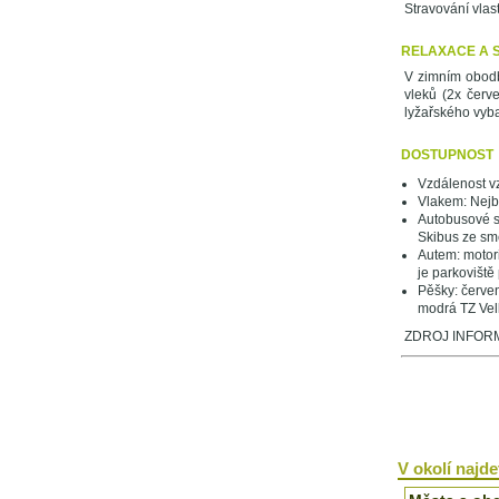
Stravování vlast
RELAXACE A 
V zimním obod
vleků (2x červ
lyžařského vyba
DOSTUPNOST
Vzdálenost v
Vlakem: Nejbl
Autobusové sp
Skibus ze sm
Autem: motori
je parkoviště
Pěšky: červe
modrá TZ Vel
ZDROJ INFORMA
V okolí najdet