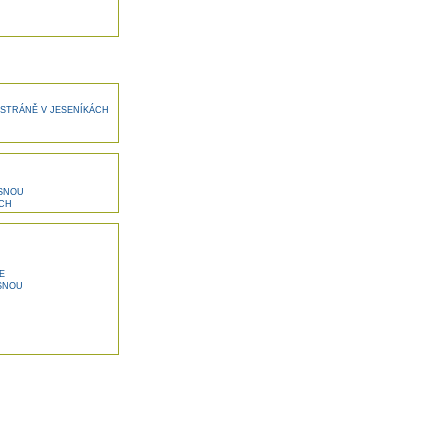
STRÁNĚ V JESENÍKÁCH
ESNOU
ÁCH
E
SNOU