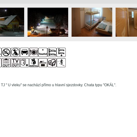
a TJ " U vleku" se nachází přímo u hlavní sjezdovky. Chata typu "OKÁL".