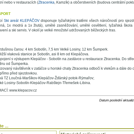
ní nebo v restauracích (
Ztracenka
, Kamzík) a občerstveních (budova centrální pokl
SPORT
bí
Ski areál KLEPÁČOV
disponuje lyžařskými tratěmi všech náročností pro sjezd
ená, 1x modrá a 1x žlutá), umělé zasněžování, umělé osvětlení, lyžařská škola 
vení a ski servis. V okolí je velké množství udržovaných běžeckých tras.
zdušnou čarou: 4 km Sobotín, 7,5 km Velké Losiny, 12 km Šumperk.
ižší vlaková stanice je Sobotín, asi 8 km od Klepáčova.
ojení s výstupem Klepáčov - Sobotín na zastávce u restaurace Ztracenka. Do střed
ěru od Šumperka.
zovaný návštěvník v zatáčce u horské chaty Ztracenka odbočí k vlekům a dále do o
 přímo před sjezdovkou.
ná TZ Loučná-Maršíkov-Klepáčov-Žďárský potok-Rýmařov;
ké Losiny-Sobotín-Klepáčov-Rabštejn-Třemešek-Libina.
CÍ: www.klepacov.cz
Datum poslední aktuali
e ...