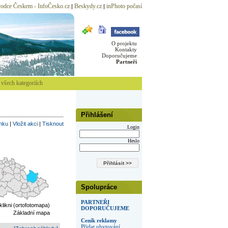
odce Českem - InfoČesko.cz
Beskydy.cz
inPhoto počasí
|
|
O projektu
Kontakty
Doporučujeme
Partneři
všech kategoriích
Přihlášení
inku
|
Vložit akci
|
Tisknout
Login
Heslo
Spolupráce
PARTNEŘI
 klikni (ortofotomapa)
DOPORUČUJEME
Základní mapa
Ceník reklamy
Přidat ubytování