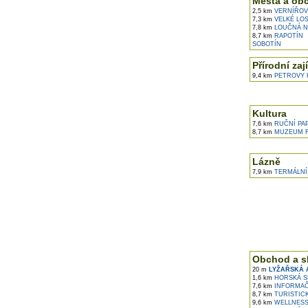
Města a ob
2,5 km
VERNÍŘOV
7,3 km
VELKÉ LOS
7,8 km
LOUČNÁ N
8,7 km
RAPOTÍN
SOBOTÍN
Přírodní zaj
9,4 km
PETROVY 
Kultura
7,6 km
RUČNÍ PAP
8,7 km
MUZEUM R
Lázně
7,9 km
TERMÁLNÍ 
Obchod a s
20 m
LYŽAŘSKÁ 
1,6 km
HORSKÁ SL
7,6 km
INFORMAČN
8,7 km
TURISTIC
9,6 km
WELLNESS