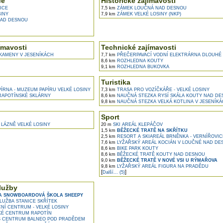
ce
Historické zajímavosti
ICE
7,5 km
ZÁMEK LOUČNÁ NAD DESNOU
INY
7,9 km
ZÁMEK VELKÉ LOSINY (NKP)
AD DESNOU
ímavosti
Technické zajímavosti
KAMENY V JESENÍKÁCH
7,7 km
PŘEČERPAVACÍ VODNÍ ELEKTRÁRNA DLOUHÉ 
8,6 km
ROZHLEDNA KOUTY
9,1 km
ROZHLEDNA BUKOVKA
Turistika
ÍRNA - MUZEUM PAPÍRU VELKÉ LOSINY
7,3 km
TRASA PRO VOZÍČKÁŘE - VELKÉ LOSINY
APOTÍNSKÉ SKLÁRNY
8,6 km
NAUČNÁ STEZKA RYSÍ SKÁLA KOUTY NAD D
9,8 km
NAUČNÁ STEZKA VELKÁ KOTLINA V JESENÍK
Sport
LÁZNĚ VELKÉ LOSINY
20 m
SKI AREÁL KLEPÁČOV
1,5 km
BĚŽECKÉ TRATĚ NA SKŘÍTKU
2,5 km
RESORT A SKIAREÁL BRNĚNKA - VERNÍŘOVIC
7,6 km
LYŽAŘSKÝ AREÁL KOCIÁN V LOUČNÉ NAD DE
8,6 km
BIKE PARK KOUTY
8,6 km
BĚŽECKÉ TRATĚ KOUTY NAD DESNOU
9,0 km
BĚŽECKÉ TRATĚ V NOVÉ VSI U RÝMAŘOVA
9,8 km
LYŽAŘSKÝ AREÁL FIGURA NA PRADĚDU
[
]
Další... (5)
lužby
A SNOWBOARDOVÁ ŠKOLA SHEEPY
UŽBA STANICE SKŘÍTEK
Í CENTRUM - VELKÉ LOSINY
KÉ CENTRUM RAPOTÍN
 CENTRUM BALNEO POD PRADĚDEM