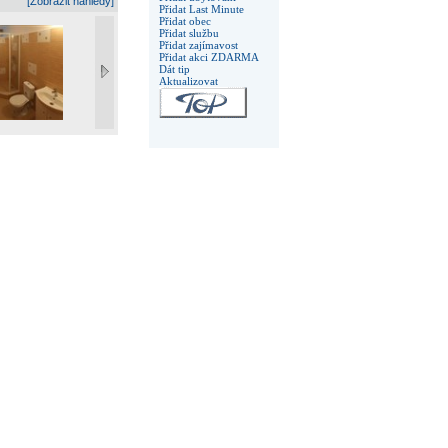
[Zobrazit náhledy]
Přidat Last Minute
Přidat obec
Přidat službu
Přidat zajímavost
Přidat akci ZDARMA
Dát tip
Aktualizovat