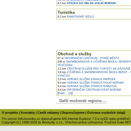
8,5 km
STEZKA DO OBLAK DOLNÍ MORAVA
Turistika
9,2 km
RAMZOVSKÉ SEDLO
Obchod a služby
67 m
INFORMAČNÍ CENTRUM - STARÉ MĚSTO
249 m
SNOWBOARDOVÁ A LYŽAŘSKÁ ŠKOLA, SKISERVI
PŮJČOVNA
3,1 km
CENTRUM SLUŽEB PRO TURISTY NA HÁJOVNĚ
3,8 km
LYŽAŘSKÁ A SNOWBOARDOVÁ ŠKOLA BERST - 
HYNČICE
5,6 km
HORSKÁ SLUŽBA STANICE PAPRSEK
9,4 km
HORSKÁ SLUŽBA STANICE DOLNÍ MORAVA
9,4 km
HORSKÁ SLUŽBA STANICE RAMZOVÁ
9,4 km
INFORMAČNÍ CENTRUM DOLNÍ MORAVA
[
]
Další... (2)
Další možnosti regionu ...
O projektu
|
Kontakty
|
Ceník reklamy
|
Doporučujeme
|
Ochrana osobních údajů
Pro server InfoJeseniky.cz doporučujeme MS Internet Explorer 7.0 a vyšší nebo prohlížeč
Copyright (C) 1998-2026 its Beskydy, s.r.o., Všechna práva vyhrazena. Používá Gate.NE