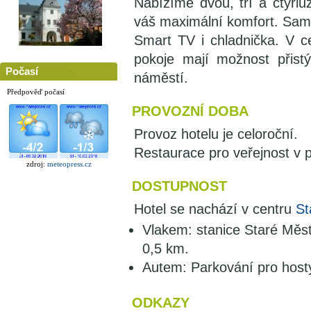
Nabízíme dvou, tří a čtyřlů
váš maximální komfort. Samoz
Smart TV i chladnička. V c
pokoje mají možnost přist
Počasí
náměstí.
Předpověď počasí
PROVOZNÍ DOBA
Provoz hotelu je celoroční.
Restaurace pro veřejnost v 
zdroj:
meteopress.cz
DOSTUPNOST
Hotel se nachází v centru
St
Vlakem: stanice Staré Měst
0,5 km.
Autem: Parkování pro hosty
ODKAZY