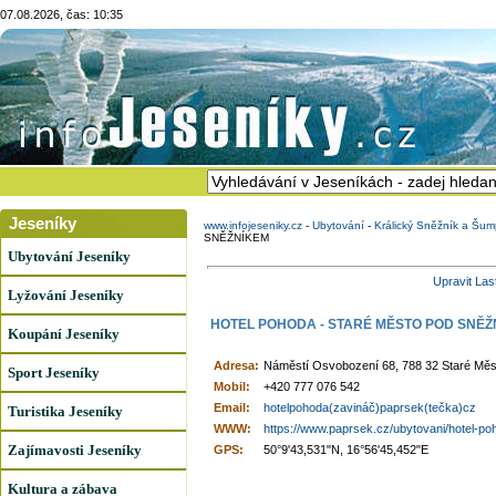
07.08.2026, čas: 10:35
Jeseníky
www.infojeseniky.cz
-
Ubytování
-
Králický Sněžník a Šum
SNĚŽNÍKEM
Ubytování Jeseníky
Upravit Las
Lyžování Jeseníky
HOTEL POHODA - STARÉ MĚSTO POD SNĚŽ
Koupání Jeseníky
Adresa:
Náměstí Osvobození 68, 788 32 Staré Mě
Sport Jeseníky
Mobil:
+420 777 076 542
Email:
hotelpohoda(zavináč)paprsek(tečka)cz
Turistika Jeseníky
WWW:
https://www.paprsek.cz/ubytovani/hotel-poh
Zajímavosti Jeseníky
GPS:
50°9'43,531"N, 16°56'45,452"E
Kultura a zábava