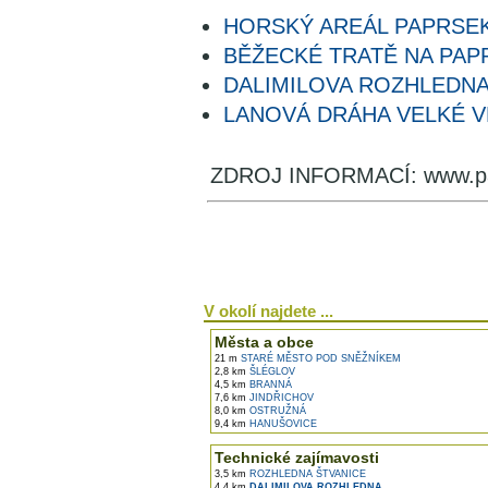
HORSKÝ AREÁL PAPRSE
BĚŽECKÉ TRATĚ NA PAP
DALIMILOVA ROZHLEDN
LANOVÁ DRÁHA VELKÉ V
ZDROJ INFORMACÍ: www.pa
V okolí najdete ...
Města a obce
21 m
STARÉ MĚSTO POD SNĚŽNÍKEM
2,8 km
ŠLÉGLOV
4,5 km
BRANNÁ
7,6 km
JINDŘICHOV
8,0 km
OSTRUŽNÁ
9,4 km
HANUŠOVICE
Technické zajímavosti
3,5 km
ROZHLEDNA ŠTVANICE
4,4 km
DALIMILOVA ROZHLEDNA