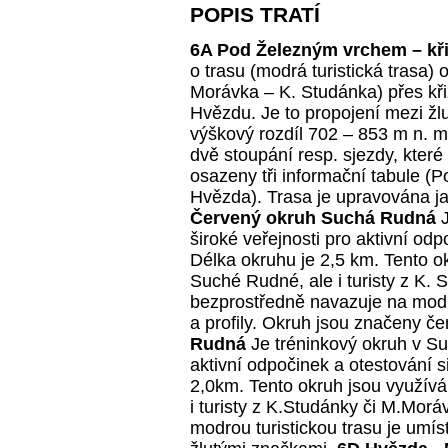
POPIS TRATÍ
6A Pod Železným vrchem – kř
o trasu (modrá turistická trasa)
Morávka – K. Studánka) přes kř
Hvězdu. Je to propojení mezi žlut
výškový rozdíl 702 – 853 m n. m.
dvě stoupání resp. sjezdy, které
osazeny tři informační tabule 
Hvězda). Trasa je upravována 
Červený okruh Suchá Rudná
J
široké veřejnosti pro aktivní od
Délka okruhu je 2,5 km. Tento o
Suché Rudné, ale i turisty z K. 
bezprostředně navazuje na modro
a profily. Okruh jsou značeny 
Rudná
Je tréninkový okruh v Suc
aktivní odpočinek a otestování s
2,0km. Tento okruh jsou využívá
i turisty z K.Studánky či M.Mor
modrou turistickou trasu je umí