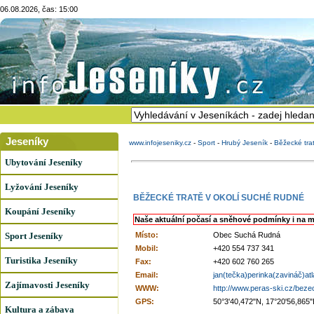
06.08.2026, čas: 15:00
Jeseníky
www.infojeseniky.cz
-
Sport
-
Hrubý Jeseník
-
Běžecké tra
Ubytování Jeseníky
Lyžování Jeseníky
BĚŽECKÉ TRATĚ V OKOLÍ SUCHÉ RUDNÉ
Koupání Jeseníky
Naše aktuální počasí a sněhové podmínky i na m
Sport Jeseníky
Místo:
Obec Suchá Rudná
Mobil:
+420 554 737 341
Turistika Jeseníky
Fax:
+420 602 760 265
Email:
jan(tečka)perinka(zavináč)at
Zajímavosti Jeseníky
WWW:
http://www.peras-ski.cz/beze
GPS:
50°3'40,472"N, 17°20'56,865"
Kultura a zábava