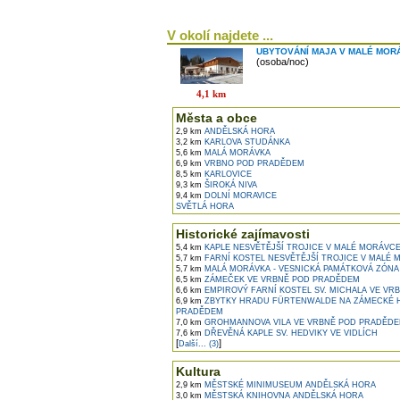
V okolí najdete ...
UBYTOVÁNÍ MAJA V MALÉ MOR
(osoba/noc)
4,1 km
Města a obce
2,9 km
ANDĚLSKÁ HORA
3,2 km
KARLOVA STUDÁNKA
5,6 km
MALÁ MORÁVKA
6,9 km
VRBNO POD PRADĚDEM
8,5 km
KARLOVICE
9,3 km
ŠIROKÁ NIVA
9,4 km
DOLNÍ MORAVICE
SVĚTLÁ HORA
Historické zajímavosti
5,4 km
KAPLE NESVĚTĚJŠÍ TROJICE V MALÉ MORÁVC
5,7 km
FARNÍ KOSTEL NESVĚTĚJŠÍ TROJICE V MALÉ
5,7 km
MALÁ MORÁVKA - VESNICKÁ PAMÁTKOVÁ ZÓNA
6,5 km
ZÁMEČEK VE VRBNĚ POD PRADĚDEM
6,6 km
EMPIROVÝ FARNÍ KOSTEL SV. MICHALA VE V
6,9 km
ZBYTKY HRADU FÜRTENWALDE NA ZÁMECKÉ 
PRADĚDEM
7,0 km
GROHMANNOVA VILA VE VRBNĚ POD PRADĚD
7,6 km
DŘEVĚNÁ KAPLE SV. HEDVIKY VE VIDLÍCH
[
]
Další... (3)
Kultura
2,9 km
MĚSTSKÉ MINIMUSEUM ANDĚLSKÁ HORA
3,0 km
MĚSTSKÁ KNIHOVNA ANDĚLSKÁ HORA