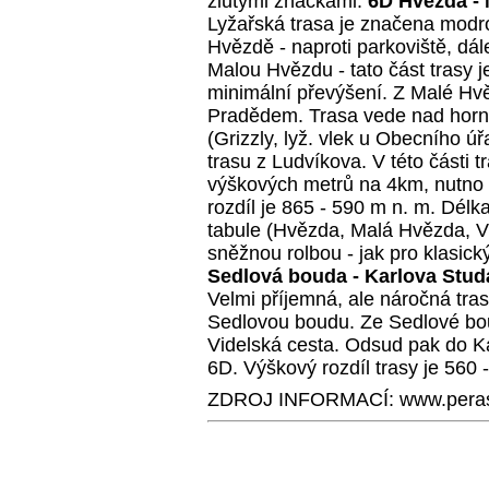
žlutými značkami.
6D Hvězda - 
Lyžařská trasa je značena modro
Hvězdě - naproti parkoviště, d
Malou Hvězdu - tato část trasy j
minimální převýšení. Z Malé H
Pradědem. Trasa vede nad horní
(Grizzly, lyž. vlek u Obecního 
trasu z Ludvíkova. V této části t
výškových metrů na 4km, nutno d
rozdíl je 865 - 590 m n. m. Délk
tabule (Hvězda, Malá Hvězda, 
sněžnou rolbou - jak pro klasický
Sedlová bouda - Karlova Stu
Velmi příjemná, ale náročná tr
Sedlovou boudu. Ze Sedlové boud
Videlská cesta. Odsud pak do K
6D. Výškový rozdíl trasy je 560 
ZDROJ INFORMACÍ: www.peras-s