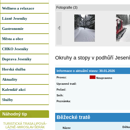
Fotografie (3)
Wellness a relaxace
Lázně Jeseníky
Gastronomie
Města a obce
CHKO Jeseníky
Okruhy a stopy v podhůří Jesen
Doprava Jeseníky
Horská služba
Informace o aktuální stavu:
30.01.2026
Provoz:
Neupraveno
Aktuality
Upravené tratě:
Kalendář akcí
Počasí:
Sníh:
Služby
Poznámka:
Náhodný tip
Běžecké tratě
TURISTICKÁ TRASA LIPOVÁ–
LÁZNĚ–MIROSLAV-ŠERÁK
Délka
Název