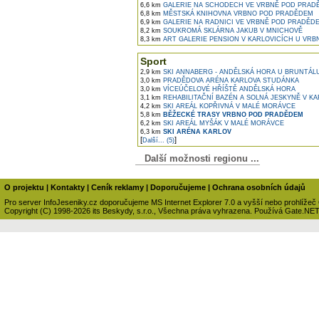
6,6 km
GALERIE NA SCHODECH VE VRBNĚ POD PRAD
6,8 km
MĚSTSKÁ KNIHOVNA VRBNO POD PRADĚDEM
6,9 km
GALERIE NA RADNICI VE VRBNĚ POD PRADĚD
8,2 km
SOUKROMÁ SKLÁRNA JAKUB V MNICHOVĚ
8,3 km
ART GALERIE PENSION V KARLOVICÍCH U VR
Sport
2,9 km
SKI ANNABERG - ANDĚLSKÁ HORA U BRUNTÁL
3,0 km
PRADĚDOVA ARÉNA KARLOVA STUDÁNKA
3,0 km
VÍCEÚČELOVÉ HŘÍŠTĚ ANDĚLSKÁ HORA
3,1 km
REHABILITAČNÍ BAZÉN A SOLNÁ JESKYNĚ V K
4,2 km
SKI AREÁL KOPŘIVNÁ V MALÉ MORÁVCE
5,8 km
BĚŽECKÉ TRASY VRBNO POD PRADĚDEM
6,2 km
SKI AREÁL MYŠÁK V MALÉ MORÁVCE
6,3 km
SKI ARÉNA KARLOV
[
]
Další... (5)
Další možnosti regionu ...
O projektu
|
Kontakty
|
Ceník reklamy
|
Doporučujeme
|
Ochrana osobních údajů
Pro server InfoJeseniky.cz doporučujeme MS Internet Explorer 7.0 a vyšší nebo prohlížeč
Copyright (C) 1998-2026 its Beskydy, s.r.o., Všechna práva vyhrazena. Používá Gate.NE