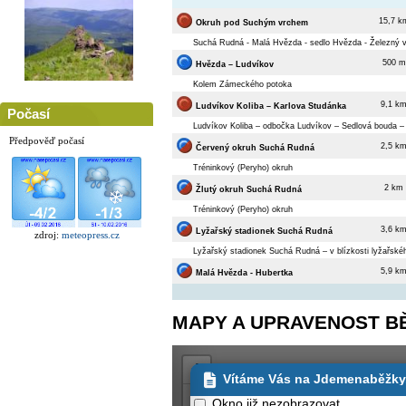
15,7 k
Okruh pod Suchým vrchem
Suchá Rudná - Malá Hvězda - sedlo Hvězda - Železný 
500 m
Hvězda – Ludvíkov
Kolem Zámeckého potoka
9,1 k
Ludvíkov Koliba – Karlova Studánka
Počasí
Ludvíkov Koliba – odbočka Ludvíkov – Sedlová bouda – 
Předpověď počasí
2,5 k
Červený okruh Suchá Rudná
Tréninkový (Peryho) okruh
2 km
Žlutý okruh Suchá Rudná
Tréninkový (Peryho) okruh
3,6 k
Lyžařský stadionek Suchá Rudná
zdroj:
meteopress.cz
Lyžařský stadionek Suchá Rudná – v blízkosti lyžařské
5,9 k
Malá Hvězda - Hubertka
MAPY A UPRAVENOST B