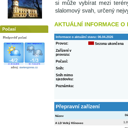
si může vybírat mezi teré
slalomový svah, určený nejv
AKTUÁLNÍ INFORMACE O
Počasí
Informace o aktuální stavu:
06.04.2026
Předpověď počasí
Provoz:
Sezona ukončena
Zařízení v
provozu:
Počasí:
zdroj:
meteopress.cz
Sníh:
Sníh mimo
sjezdovku:
Poznámka:
Přepravní zařízení
Dé
Název
1,0
A LD Velký Klínovec