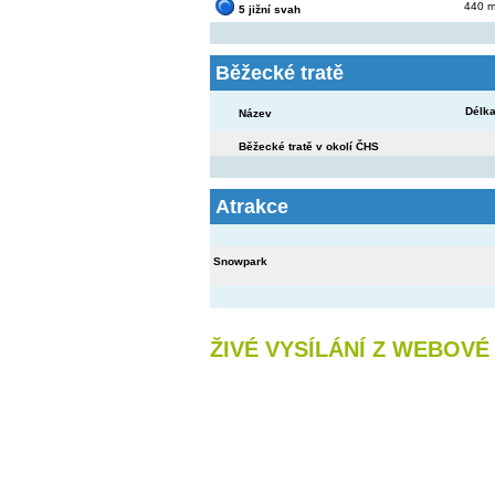
440 
5 jižní svah
Běžecké tratě
Délk
Název
Běžecké tratě v okolí ČHS
Atrakce
Snowpark
ŽIVÉ VYSÍLÁNÍ Z WEBOV