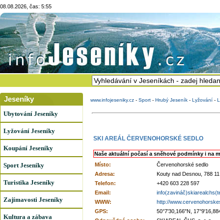
08.08.2026, čas: 5:55
Jeseníky
www.infojeseniky.cz
-
Sport
-
Hrubý Jeseník
-
Lyžování
-
L
Ubytování Jeseníky
Lyžování Jeseníky
SKI AREÁL ČERVENOHORSKÉ SEDLO
Koupání Jeseníky
Naše aktuální počasí a sněhové podmínky i na m
Sport Jeseníky
Místo:
Červenohorské sedlo
Adresa:
Kouty nad Desnou, 788 1
Turistika Jeseníky
Telefon:
+420 603 228 597
Email:
info(zavináč)skiarealchs(
Zajímavosti Jeseníky
WWW:
http://www.cervenohorske
GPS:
50°7'30,166"N, 17°9'16,88
Kultura a zábava