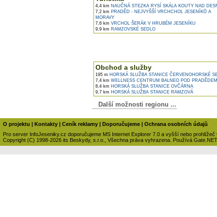
4,4 km
NAUČNÁ STEZKA RYSÍ SKÁLA KOUTY NAD DE
7,2 km
PRADĚD - NEJVYŠŠÍ VRCHCHOL JESENÍKŮ A
MORAVY
7,6 km
VRCHOL ŠERÁK V HRUBÉM JESENÍKU
9,9 km
RAMZOVSKÉ SEDLO
Obchod a služby
195 m
HORSKÁ SLUŽBA STANICE ČERVENOHORSKÉ S
7,4 km
WELLNESS CENTRUM BALNEO POD PRADĚDE
8,4 km
HORSKÁ SLUŽBA STANICE OVČÁRNA
9,7 km
HORSKÁ SLUŽBA STANICE RAMZOVÁ
Další možnosti regionu ...
O projektu
|
Kontakty
|
Ceník reklamy
|
Doporučujeme
|
Ochrana osobních údajů
Pro server InfoJeseniky.cz doporučujeme MS Internet Explorer 7.0 a vyšší nebo prohlížeč
Copyright (C) 1998-2026 its Beskydy, s.r.o., Všechna práva vyhrazena. Používá Gate.NE