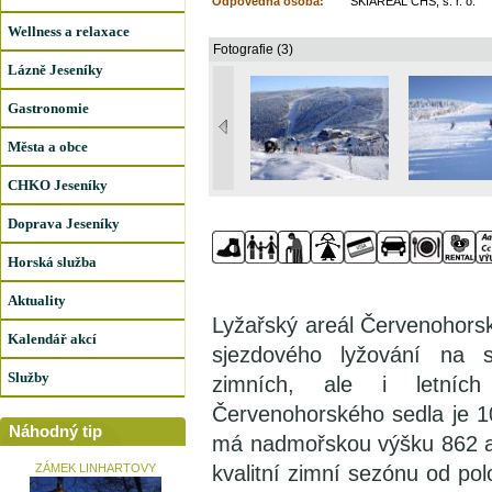
Odpovědná osoba:
SKIAREAL ČHS, s. r. o.
Wellness a relaxace
Fotografie (3)
Lázně Jeseníky
Gastronomie
Města a obce
CHKO Jeseníky
Doprava Jeseníky
Horská služba
Aktuality
Lyžařský areál Červenohorsk
Kalendář akcí
sjezdového lyžování na 
Služby
zimních, ale i letních
Červenohorského sedla je 1
Náhodný tip
má nadmořskou výšku 862 a
ZÁMEK LINHARTOVY
kvalitní zimní sezónu od po