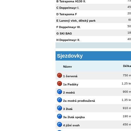
75
B Tatrapoma H130 II.
45
C Doppelmayr I.
20
D Tatrapoma F
6
E Lanový vlek, dětský park
50
F Doppelmayr III.
18
G SKI BAG
40
H Doppelmayr II.
Sjezdovky
Délk
Název
750 
1 červená
1,25 
1a Padáky
900 
2 modrá
1,35 
2a modrá prodloužená
910 
3 žlutá
190 
3a žlutá spojka
450 
4 jižní svah