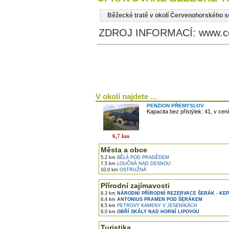
Běžecké tratě v okolí Červenohorského s
ZDROJ INFORMACÍ: www.ce
V okolí najdete ...
PENZION PŘEMYSLOV
Kapacita bez přistýlek: 41, v ce
6,7 km
Města a obce
5,2 km
BĚLÁ POD PRADĚDEM
7,5 km
LOUČNÁ NAD DESNOU
10,0 km
OSTRUŽNÁ
Přírodní zajímavosti
8,3 km
NÁRODNÍ PŘÍRODNÍ REZERVACE ŠERÁK - KE
8,4 km
ANTONIUS PRAMEN POD ŠERÁKEM
8,5 km
PETROVY KAMENY V JESENÍKÁCH
9,0 km
OBŘÍ SKÁLY NAD HORNÍ LIPOVOU
Turistika